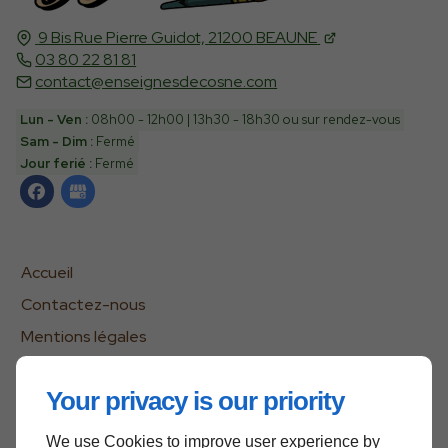
9 Bis Rue Pierre Guidot,
21200
BEAUNE
03 80 22 81 81
contact@enseignesdecosne.com
Lun - Ven :
08h00 - 12h00 | 13h30 - 18h30 ou sur rendez-vous
Sam - Dim :
Fermé
Jour ferié :
Fermé
Accueil
Contactez-nous
Mentions légales
Plan du site
Your privacy is our priority
We use Cookies to improve user experience by