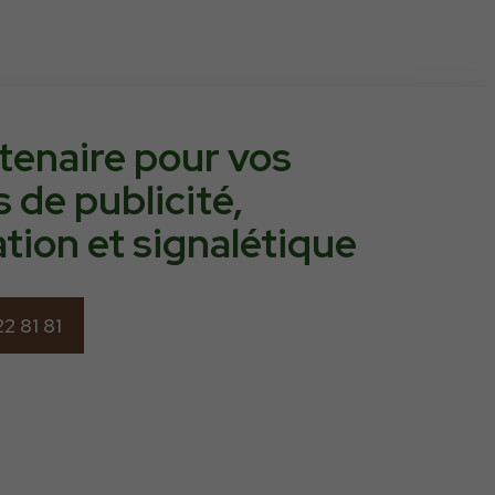
tenaire pour vos
s de
publicité
,
ation
et
signalétique
2 81 81