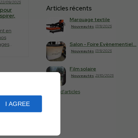
22/09/2025
Articles récents
 pour
spirer,
Marquage textile
17/11/2025
Nouveautés
nt en
nos
Salon - Foire Evènementiel...
tages
ès bientôt
17/11/2025
Nouveautés
s articles
Film solaire
21/10/2025
Nouveautés
Plus d'articles
I AGREE